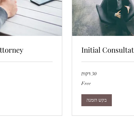
ttorney
Initial Consulta
30 דקות
As
Free
per
fee
agreement
בקש הזמנה