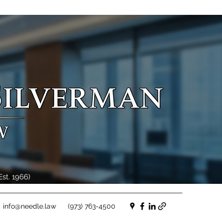
st. 1966)
info@needle.law
(973) 763-4500