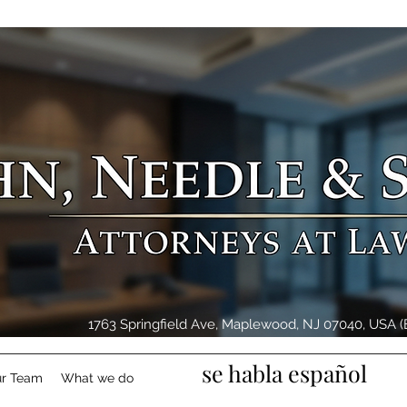
1763 Springfield Ave, Maplewood, NJ 07040, USA (E
se habla español
r Team
What we do