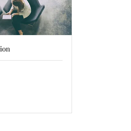
tion
Free